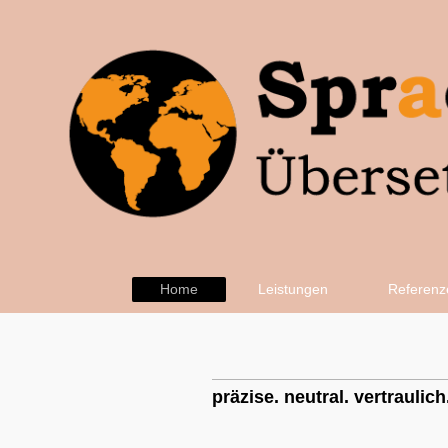
Home
Leistungen
Referenz
präzise. neutral. vertraulich